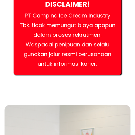
DISCLAIMER!
PT Campina Ice Cream Industry
Tbk. tidak memungut biaya apapun
dalam proses rekrutmen.
Waspadai penipuan dan selalu
gunakan jalur resmi perusahaan
untuk informasi karier.