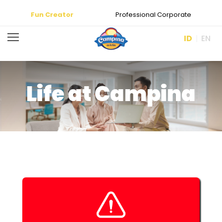
Fun Creator
Professional Corporate
ID
EN
Life at Campina