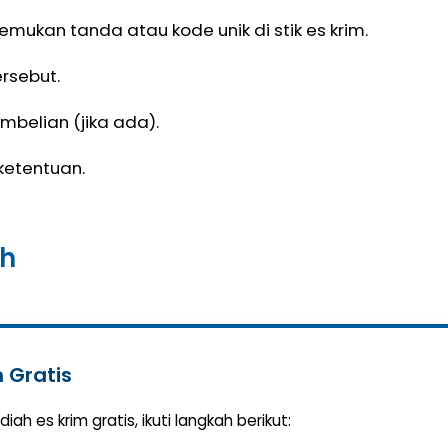
temukan tanda atau kode unik di stik es krim.
ersebut.
mbelian (jika ada).
ketentuan.
ah
m Gratis
iah es krim gratis, ikuti langkah berikut: