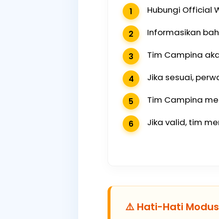
Hubungi Officia
Informasikan bahw
Tim Campina akan
Jika sesuai, per
Tim Campina mela
Jika valid, tim 
⚠️ Hati-Hati Modu