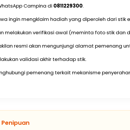
l WhatsApp Campina di
0811229300
.
a ingin mengklaim hadiah yang diperoleh dari stik e
 melakukan verifikasi awal (meminta foto stik dan da
wakilan resmi akan mengunjungi alamat pemenang unt
kukan validasi akhir terhadap stik.
menghubungi pemenang terkait mekanisme penyerahan
s Penipuan