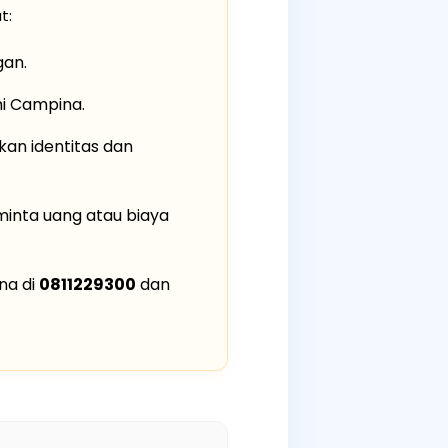
t:
gan.
mi Campina.
kan identitas dan
nta uang atau biaya
na di
0811229300
dan