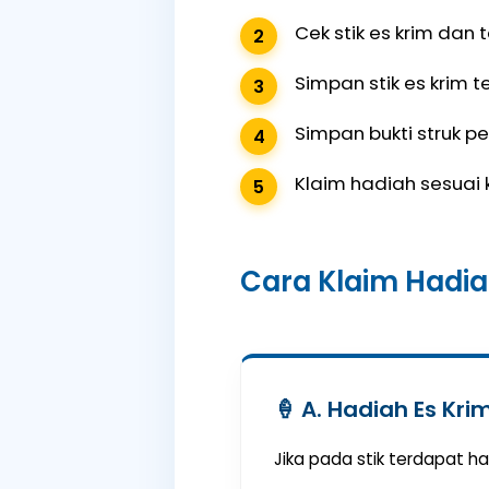
Cek stik es krim dan 
Simpan stik es krim t
Simpan bukti struk pe
Klaim hadiah sesuai 
Cara Klaim Hadi
🍦 A. Hadiah Es Kri
Jika pada stik terdapat had