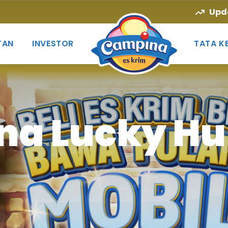
Upd
TAN
INVESTOR
TATA K
na Lucky Hu