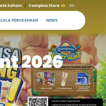
ate Saham
|
Campina Store
ID
EN
ELOLA PERUSAHAAN
NEWS
nt 2026