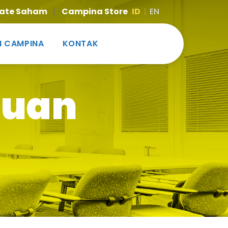
ate Saham
|
Campina Store
ID
EN
I CAMPINA
KONTAK
tuan