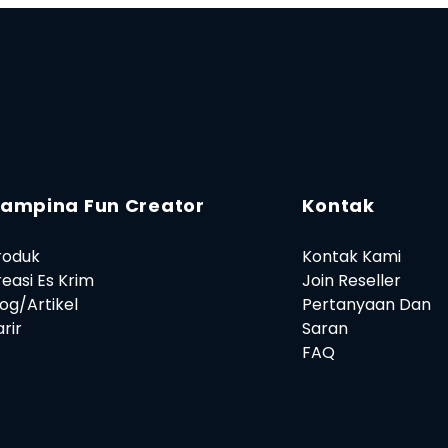
ampina Fun Creator
Kontak
roduk
Kontak Kami
reasi Es Krim
Join Reseller
log/Artikel
Pertanyaan Dan
rir
Saran
FAQ