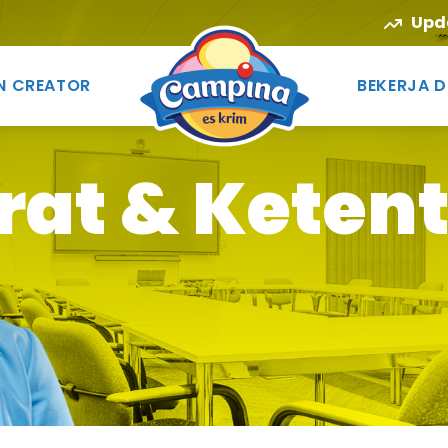
Upd
N CREATOR
BEKERJA D
rat & Keten