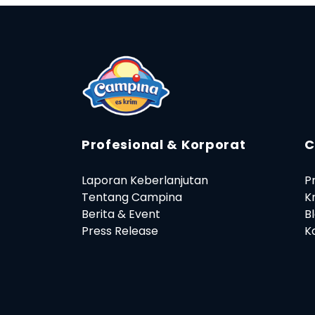
Profesional & Korporat
C
Laporan Keberlanjutan
P
Tentang Campina
K
Berita & Event
B
Press Release
Ka