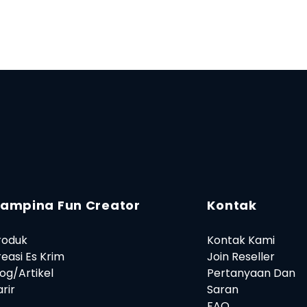
ampina Fun Creator
Kontak
roduk
Kontak Kami
reasi Es Krim
Join Reseller
log/Artikel
Pertanyaan Dan
rir
Saran
FAQ