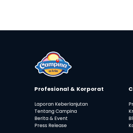
Profesional & Korporat
C
Laporan Keberlanjutan
P
Tentang Campina
K
Berita & Event
B
Press Release
Ka