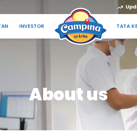
Upd
TAN
INVESTOR
TATA K
About us