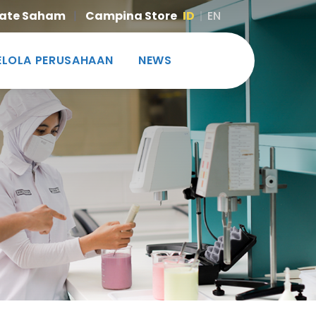
ate Saham
|
Campina Store
ID
EN
ELOLA PERUSAHAAN
NEWS