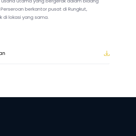
an usaha utama yang bergerak dalam bidang
. Perseroan berkantor pusat di Rungkut,
k di lokasi yang sama.
an