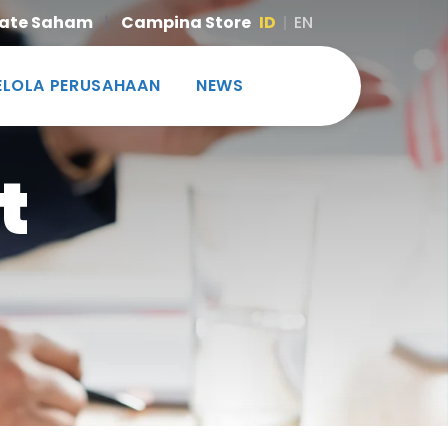
ate Saham
|
Campina Store
ID
EN
ELOLA PERUSAHAAN
NEWS
t