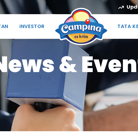
Upd
TAN
INVESTOR
TATA K
News & Even