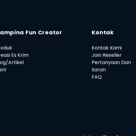
ampina Fun Creator
Kontak
roduk
Kontak Kami
reasi Es Krim
Join Reseller
log/Artikel
Pertanyaan Dan
rir
Saran
FAQ