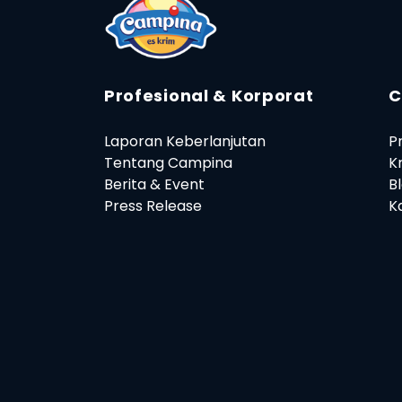
Profesional & Korporat
C
Laporan Keberlanjutan
P
Tentang Campina
K
Berita & Event
B
Press Release
Ka