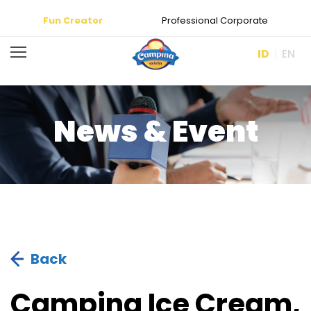
Fun Creator
Professional Corporate
ID
EN
News & Event
Back
Campina Ice Cream,