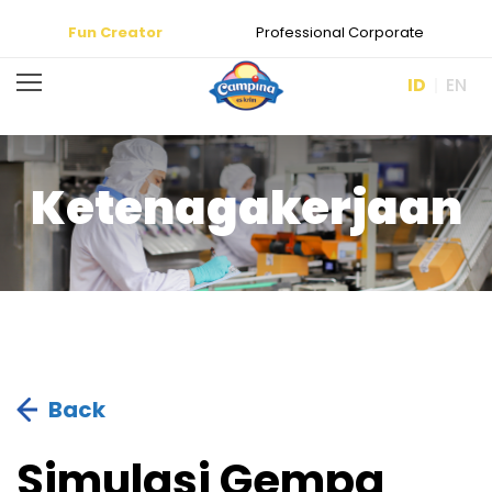
Fun Creator
Professional Corporate
ID
EN
Ketenagakerjaan
Back
Simulasi Gempa