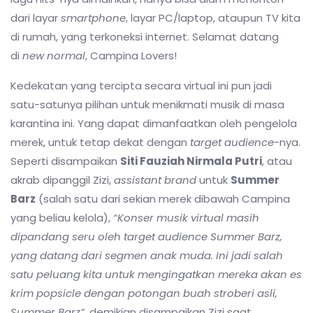
dari layar
smartphone
, layar PC/laptop, ataupun TV kita
di rumah, yang terkoneksi internet. Selamat datang
di
new normal
, Campina Lovers!
Kedekatan yang tercipta secara virtual ini pun jadi
satu-satunya pilihan untuk menikmati musik di masa
karantina ini. Yang dapat dimanfaatkan oleh pengelola
merek, untuk tetap dekat dengan
target audience
-nya.
Seperti disampaikan
Siti Fauziah Nirmala Putri
, atau
akrab dipanggil Zizi,
assistant brand
untuk
Summer
Barz
(salah satu dari sekian merek dibawah Campina
yang beliau kelola),
“Konser musik virtual masih
dipandang seru oleh target audience Summer Barz,
yang datang dari segmen anak muda. Ini jadi salah
satu peluang kita untuk mengingatkan mereka akan es
krim popsicle dengan potongan buah stroberi asli,
Summer Barz”,
demikian disampaikan Zizi saat