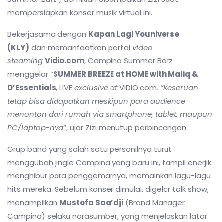
mempersiapkan konser musik virtual ini.
Bekerjasama dengan
Kapan Lagi Youniverse
(KLY)
dan memanfaatkan portal
video
steaming
Vidio.com
, Campina Summer Barz
menggelar “
SUMMER BREEZE at HOME with Maliq &
D’Essentials
, LIVE
exclusive at
VIDIO.com.
”Keseruan
tetap bisa didapatkan meskipun para audience
menonton dari rumah via smartphone, tablet, maupun
PC/laptop-nya
“, ujar Zizi menutup perbincangan.
Grup band yang salah satu personilnya turut
menggubah jingle Campina yang baru ini, tampil enerjik
menghibur para penggemarnya, memainkan lagu-lagu
hits mereka. Sebelum konser dimulai, digelar talk show,
menampilkan
Mustofa Saa’dji
(Brand Manager
Campina) selaku narasumber, yang menjelaskan latar